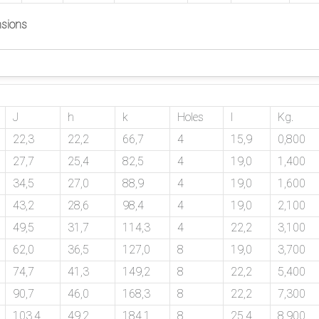
nsions
J
h
k
Holes
l
Kg.
22,3
22,2
66,7
4
15,9
0,800
27,7
25,4
82,5
4
19,0
1,400
34,5
27,0
88,9
4
19,0
1,600
43,2
28,6
98,4
4
19,0
2,100
49,5
31,7
114,3
4
22,2
3,100
62,0
36,5
127,0
8
19,0
3,700
74,7
41,3
149,2
8
22,2
5,400
90,7
46,0
168,3
8
22,2
7,300
103,4
49,2
184,1
8
25,4
8,900