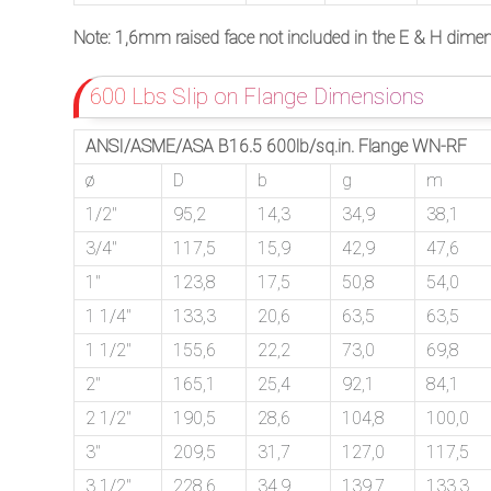
Note: 1,6mm raised face not included in the E & H dime
600 Lbs Slip on Flange Dimensions
ANSI/ASME/ASA B16.5 600lb/sq.in. Flange WN-RF
ø
D
b
g
m
1/2″
95,2
14,3
34,9
38,1
3/4″
117,5
15,9
42,9
47,6
1″
123,8
17,5
50,8
54,0
1 1/4″
133,3
20,6
63,5
63,5
1 1/2″
155,6
22,2
73,0
69,8
2″
165,1
25,4
92,1
84,1
2 1/2″
190,5
28,6
104,8
100,0
3″
209,5
31,7
127,0
117,5
3 1/2″
228,6
34,9
139,7
133,3