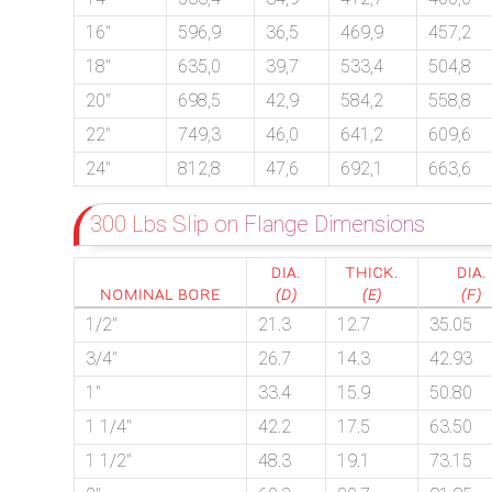
16″
596,9
36,5
469,9
457,2
18″
635,0
39,7
533,4
504,8
exports@petromatco.com
20″
698,5
42,9
584,2
558,8
[Export
22″
749,3
46,0
641,2
609,6
Inquiry]
24″
812,8
47,6
692,1
663,6
300 Lbs Slip on Flange Dimensions
+91
DIA.
THICK.
DIA.
NOMINAL BORE
(D)
(E)
(F)
9967994496
1/2″
21.3
12.7
35.05
3/4″
26.7
14.3
42.93
1″
33.4
15.9
50.80
2388
1 1/4″
42.2
17.5
63.50
1 1/2″
48.3
19.1
73.15
3775