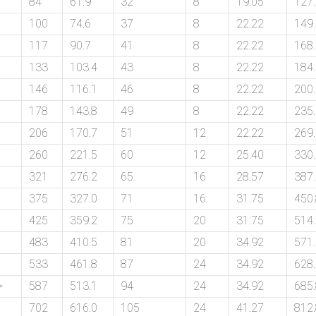
84
61.9
32
8
19.05
127
100
74.6
37
8
22.22
149
117
90.7
41
8
22.22
168
133
103.4
43
8
22.22
184
146
116.1
46
8
22.22
200
178
143.8
49
8
22.22
235
206
170.7
51
12
22.22
269
260
221.5
60
12
25.40
330
321
276.2
65
16
28.57
387
375
327.0
71
16
31.75
450
425
359.2
75
20
31.75
514
483
410.5
81
20
34.92
571
533
461.8
87
24
34.92
628
>
587
513.1
94
24
34.92
685
702
616.0
105
24
41.27
812