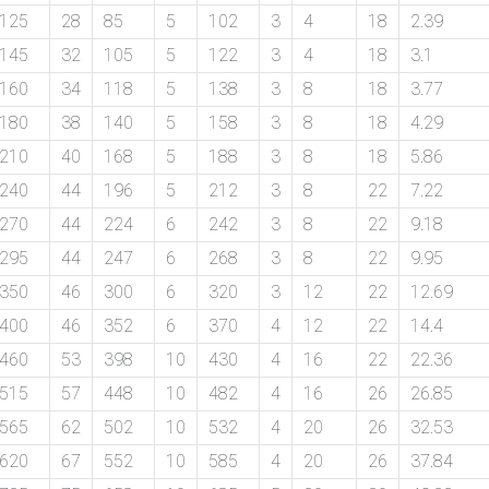
125
28
85
5
102
3
4
18
2.39
145
32
105
5
122
3
4
18
3.1
160
34
118
5
138
3
8
18
3.77
180
38
140
5
158
3
8
18
4.29
210
40
168
5
188
3
8
18
5.86
240
44
196
5
212
3
8
22
7.22
270
44
224
6
242
3
8
22
9.18
295
44
247
6
268
3
8
22
9.95
350
46
300
6
320
3
12
22
12.69
400
46
352
6
370
4
12
22
14.4
460
53
398
10
430
4
16
22
22.36
515
57
448
10
482
4
16
26
26.85
565
62
502
10
532
4
20
26
32.53
620
67
552
10
585
4
20
26
37.84