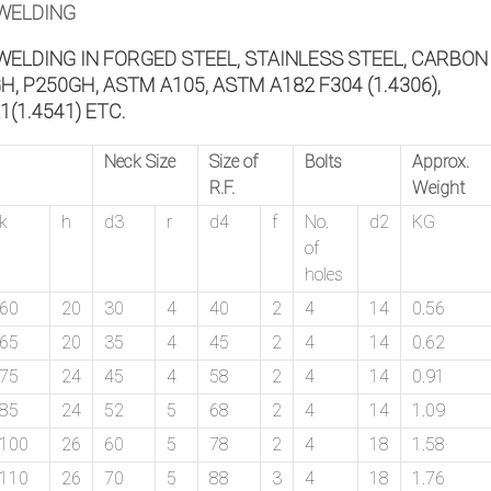
 WELDING
WELDING IN FORGED STEEL, STAINLESS STEEL, CARBON
GH, P250GH, ASTM A105, ASTM A182 F304 (1.4306),
21(1.4541) ETC.
Neck Size
Size of
Bolts
Approx.
R.F.
Weight
k
h
d3
r
d4
f
No.
d2
KG
of
holes
60
20
30
4
40
2
4
14
0.56
65
20
35
4
45
2
4
14
0.62
75
24
45
4
58
2
4
14
0.91
85
24
52
5
68
2
4
14
1.09
100
26
60
5
78
2
4
18
1.58
110
26
70
5
88
3
4
18
1.76