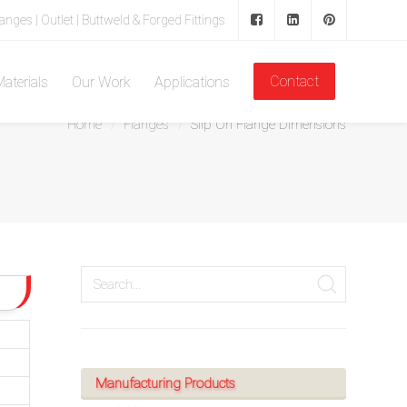
langes | Outlet | Buttweld & Forged Fittings
Contact
aterials
Our Work
Applications
Home
Flanges
Slip On Flange Dimensions
Manufacturing Products