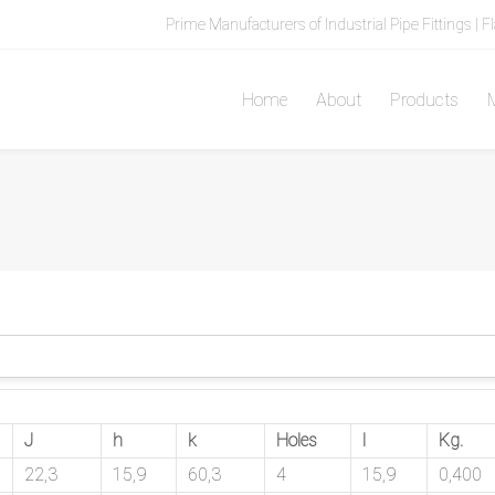
Prime Manufacturers of Industrial Pipe Fittings | F
Home
About
Products
M
J
h
k
Holes
l
Kg.
22,3
15,9
60,3
4
15,9
0,400