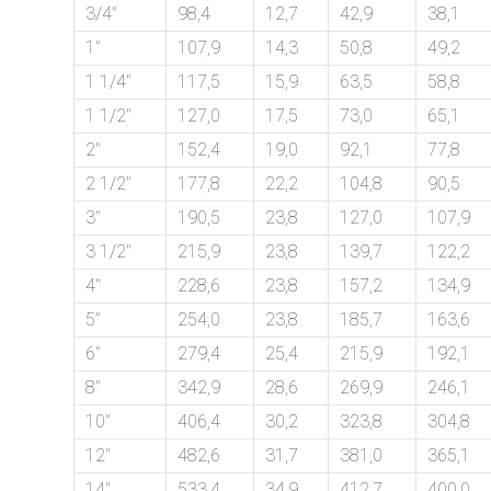
on
3/4″
98,4
12,7
42,9
38,1
1″
107,9
14,3
50,8
49,2
bottom
1 1/4″
117,5
15,9
63,5
58,8
right
1 1/2″
127,0
17,5
73,0
65,1
corner
2″
152,4
19,0
92,1
77,8
2 1/2″
177,8
22,2
104,8
90,5
of
3″
190,5
23,8
127,0
107,9
the
3 1/2″
215,9
23,8
139,7
122,2
website.
4″
228,6
23,8
157,2
134,9
5″
254,0
23,8
185,7
163,6
6″
279,4
25,4
215,9
192,1
sales@petromatco.com
8″
342,9
28,6
269,9
246,1
[Domestic
10″
406,4
30,2
323,8
304,8
Inquiry]
12″
482,6
31,7
381,0
365,1
14″
533,4
34,9
412,7
400,0