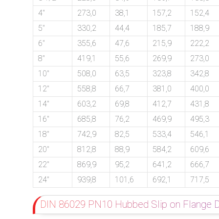
4″
273,0
38,1
157,2
152,4
5″
330,2
44,4
185,7
188,9
6″
355,6
47,6
215,9
222,2
8″
419,1
55,6
269,9
273,0
10″
508,0
63,5
323,8
342,8
12″
558,8
66,7
381,0
400,0
14″
603,2
69,8
412,7
431,8
16″
685,8
76,2
469,9
495,3
18″
742,9
82,5
533,4
546,1
20″
812,8
88,9
584,2
609,6
22″
869,9
95,2
641,2
666,7
24″
939,8
101,6
692,1
717,5
DIN 86029 PN10 Hubbed Slip on Flange 