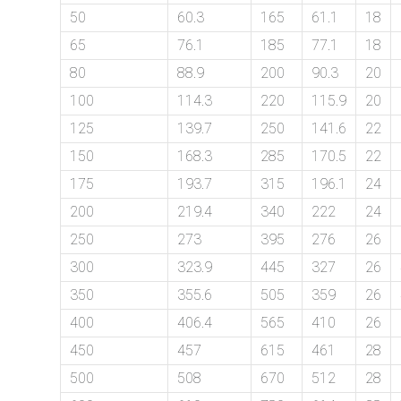
50
60.3
165
61.1
18
65
76.1
185
77.1
18
80
88.9
200
90.3
20
100
114.3
220
115.9
20
125
139.7
250
141.6
22
150
168.3
285
170.5
22
175
193.7
315
196.1
24
200
219.4
340
222
24
250
273
395
276
26
300
323.9
445
327
26
350
355.6
505
359
26
400
406.4
565
410
26
450
457
615
461
28
500
508
670
512
28