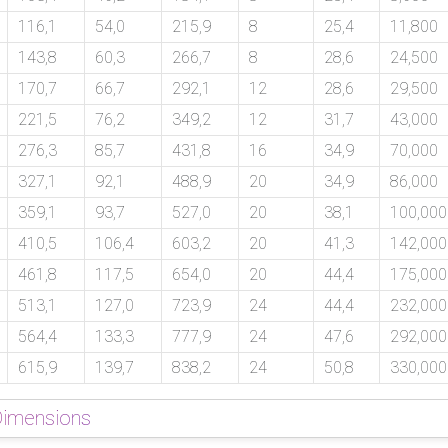
116,1
54,0
215,9
8
25,4
11,800
143,8
60,3
266,7
8
28,6
24,500
170,7
66,7
292,1
12
28,6
29,500
221,5
76,2
349,2
12
31,7
43,000
276,3
85,7
431,8
16
34,9
70,000
327,1
92,1
488,9
20
34,9
86,000
359,1
93,7
527,0
20
38,1
100,000
410,5
106,4
603,2
20
41,3
142,000
461,8
117,5
654,0
20
44,4
175,000
513,1
127,0
723,9
24
44,4
232,000
564,4
133,3
777,9
24
47,6
292,000
615,9
139,7
838,2
24
50,8
330,000
Dimensions