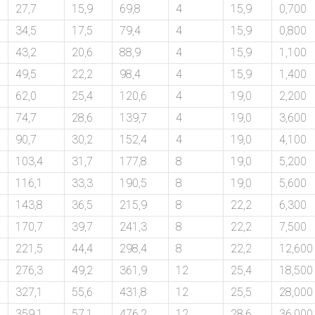
27,7
15,9
69,8
4
15,9
0,700
34,5
17,5
79,4
4
15,9
0,800
43,2
20,6
88,9
4
15,9
1,100
49,5
22,2
98,4
4
15,9
1,400
62,0
25,4
120,6
4
19,0
2,200
74,7
28,6
139,7
4
19,0
3,600
90,7
30,2
152,4
4
19,0
4,100
103,4
31,7
177,8
8
19,0
5,200
116,1
33,3
190,5
8
19,0
5,600
143,8
36,5
215,9
8
22,2
6,300
170,7
39,7
241,3
8
22,2
7,500
221,5
44,4
298,4
8
22,2
12,600
276,3
49,2
361,9
12
25,4
18,500
327,1
55,6
431,8
12
25,5
28,000
359,1
57,1
476,2
12
28,6
36,000