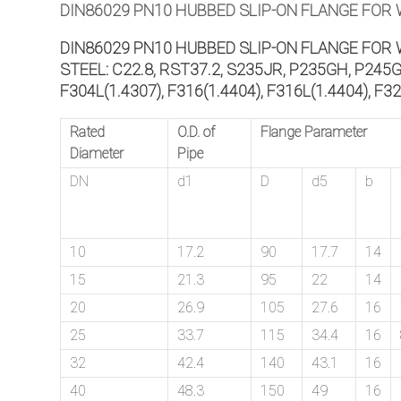
DIN86029 PN10 HUBBED SLIP-ON FLANGE FOR
DIN86029 PN10 HUBBED SLIP-ON FLANGE FOR 
STEEL: C22.8, RST37.2, S235JR, P235GH, P245
F304L(1.4307), F316(1.4404), F316L(1.4404), F3
Rated
O.D. of
Flange Parameter
Diameter
Pipe
DN
d1
D
d5
b
10
17.2
90
17.7
14
15
21.3
95
22
14
20
26.9
105
27.6
16
25
33.7
115
34.4
16
32
42.4
140
43.1
16
40
48.3
150
49
16