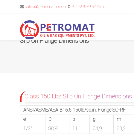
sales@petromatco.com
+91 99679 94496
Slip On Flange Dimensions
For
Quickest
response
use
Class 150 Lbs Slip On Flange Dimensions
LIVE
ANSI/ASME/ASA B16.5 150lb/sq.in. Flange SO-RF
CHAT
ø
D
b
g
m
option
1/2″
88,9
11,1
34,9
30,2